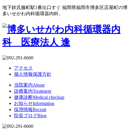
地下鉄呉服町駅1番出口すぐ 福岡県福岡市博多区店屋町の博
多いせがわ内科循環器内科。
アクセス
個人情報保護方針
当院案内
About
診療案内
Treatment
健康診断
Medical checkup
お知らせ
Information
採用情報
Recruit
院長ブログ
Blog