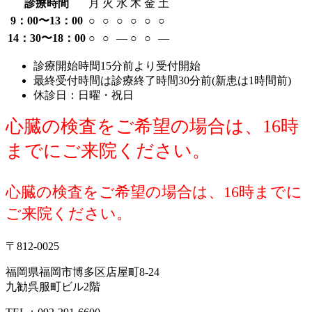
診療時間
月
火
水
木
金
土
9：00〜13：00
○
○
○
○
○
○
14：30〜18：00
○
○
―
○
○
―
診療開始時間15分前より受付開始
最終受付時間は診療終了時間30分前(新患は1時間前)
休診日：日曜・祝日
心臓の検査をご希望の場合は、16時
までにご来院ください。
心臓の検査をご希望の場合は、16時までに
ご来院ください。
〒812-0025
福岡県福岡市博多区店屋町8-24
九勧呉服町ビル2階