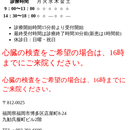
診療時間
月
火
水
木
金
土
9：00〜13：00
○
○
○
○
○
○
14：30〜18：00
○
○
―
○
○
―
診療開始時間15分前より受付開始
最終受付時間は診療終了時間30分前(新患は1時間前)
休診日：日曜・祝日
心臓の検査をご希望の場合は、16時
までにご来院ください。
心臓の検査をご希望の場合は、16時までに
ご来院ください。
〒812-0025
福岡県福岡市博多区店屋町8-24
九勧呉服町ビル2階