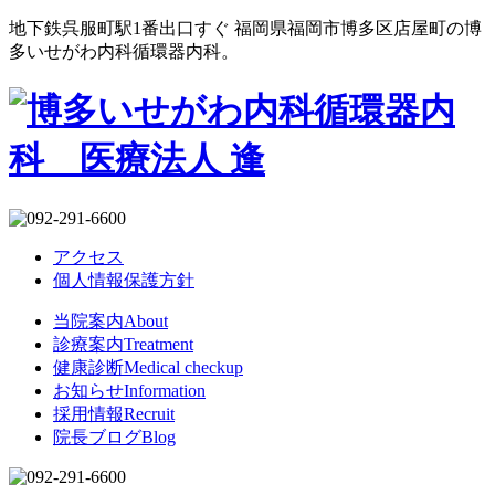
地下鉄呉服町駅1番出口すぐ 福岡県福岡市博多区店屋町の博
多いせがわ内科循環器内科。
アクセス
個人情報保護方針
当院案内
About
診療案内
Treatment
健康診断
Medical checkup
お知らせ
Information
採用情報
Recruit
院長ブログ
Blog